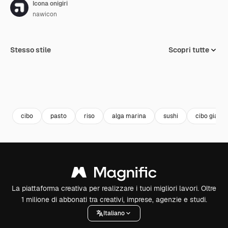
Icona onigiri
nawicon
Stesso stile
Scopri tutte
cibo
pasto
riso
alga marina
sushi
cibo giapp
La piattaforma creativa per realizzare i tuoi migliori lavori. Oltre
1 milione di abbonati tra creativi, imprese, agenzie e studi.
Italiano