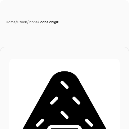
Home
/
Stock
/
Icone
/
Icona onigiri