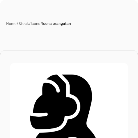
Home
/
Stock
/
Icone
/
Icona orangutan