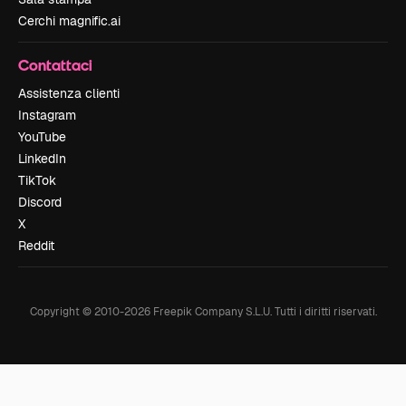
Cerchi magnific.ai
Contattaci
Assistenza clienti
Instagram
YouTube
LinkedIn
TikTok
Discord
X
Reddit
Copyright © 2010-
2026
Freepik Company S.L.U.
Tutti i diritti riservati
.