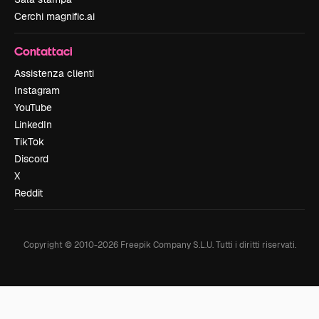
Cerchi magnific.ai
Contattaci
Assistenza clienti
Instagram
YouTube
LinkedIn
TikTok
Discord
X
Reddit
Copyright © 2010-
2026
Freepik Company S.L.U.
Tutti i diritti riservati
.