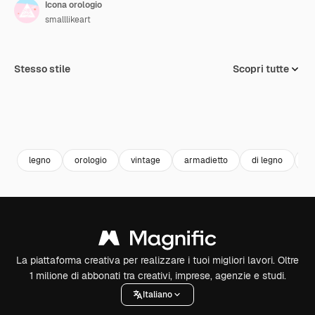
Icona orologio
smalllikeart
Stesso stile
Scopri tutte
legno
orologio
vintage
armadietto
di legno
st
La piattaforma creativa per realizzare i tuoi migliori lavori. Oltre
1 milione di abbonati tra creativi, imprese, agenzie e studi.
Italiano