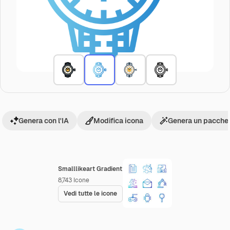
Genera con l'IA
Modifica icona
Genera un pacchet
Smalllikeart Gradient
8,743
Icone
Vedi tutte le icone