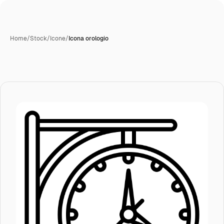
Home
/
Stock
/
Icone
/
Icona orologio