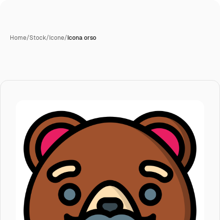
Home
/
Stock
/
Icone
/
Icona orso