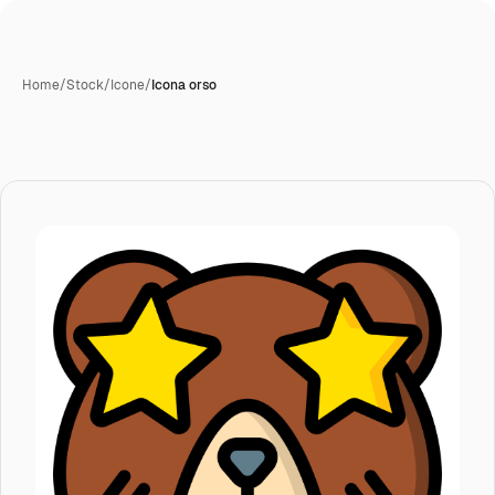
Home
/
Stock
/
Icone
/
Icona orso