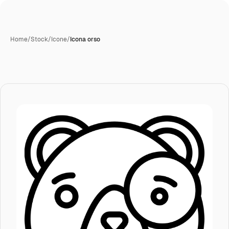
Home
/
Stock
/
Icone
/
Icona orso