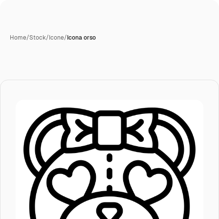
Home
/
Stock
/
Icone
/
Icona orso