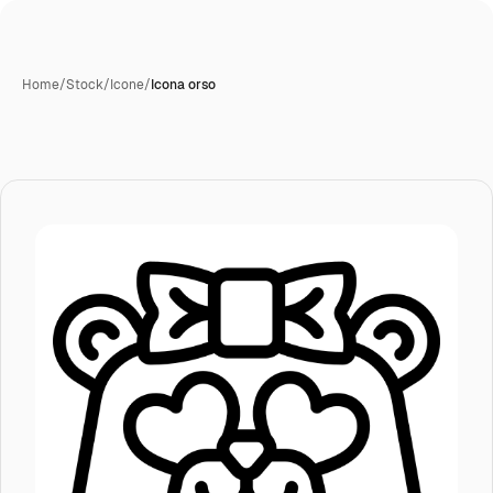
Home
/
Stock
/
Icone
/
Icona orso