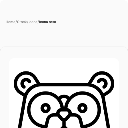
Home
/
Stock
/
Icone
/
Icona orso