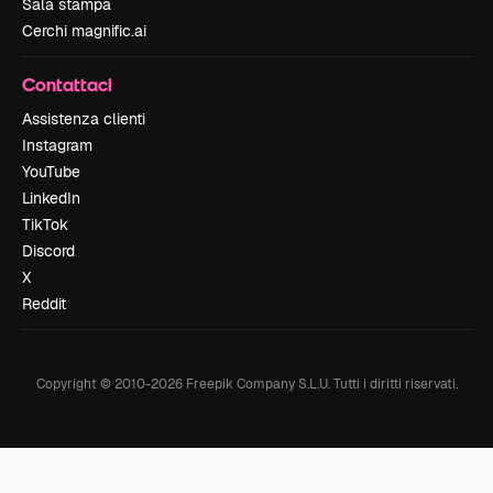
Sala stampa
Cerchi magnific.ai
Contattaci
Assistenza clienti
Instagram
YouTube
LinkedIn
TikTok
Discord
X
Reddit
Copyright © 2010-
2026
Freepik Company S.L.U.
Tutti i diritti riservati
.