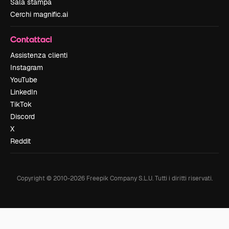
Sala stampa
Cerchi magnific.ai
Contattaci
Assistenza clienti
Instagram
YouTube
LinkedIn
TikTok
Discord
X
Reddit
Copyright © 2010-
2026
Freepik Company S.L.U.
Tutti i diritti riservati
.