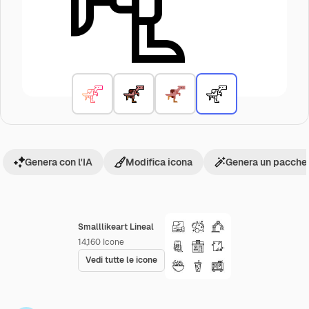
Genera con l'IA
Modifica icona
Genera un pacchet
Smalllikeart Lineal
14,160
Icone
Vedi tutte le icone