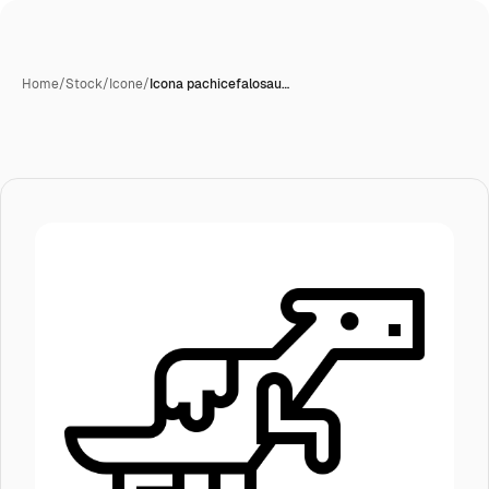
Home
/
Stock
/
Icone
/
Icona pachicefalosau…