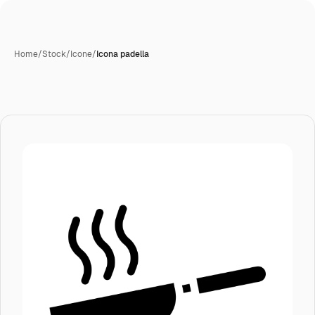
Home
/
Stock
/
Icone
/
Icona padella