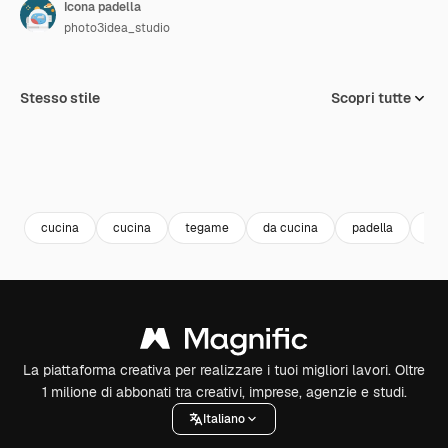
Icona padella
photo3idea_studio
Stesso stile
Scopri tutte
cucina
cucina
tegame
da cucina
padella
att
La piattaforma creativa per realizzare i tuoi migliori lavori. Oltre
1 milione di abbonati tra creativi, imprese, agenzie e studi.
Italiano