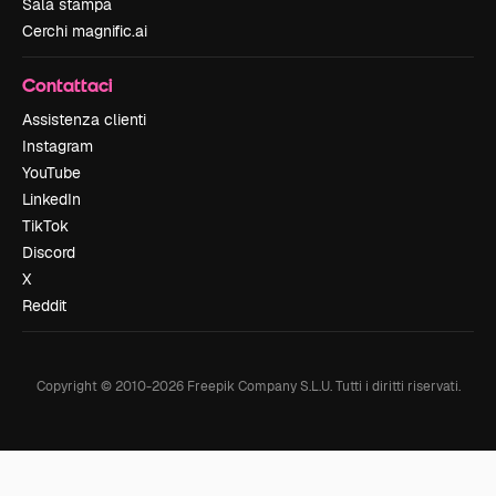
Sala stampa
Cerchi magnific.ai
Contattaci
Assistenza clienti
Instagram
YouTube
LinkedIn
TikTok
Discord
X
Reddit
Copyright © 2010-
2026
Freepik Company S.L.U.
Tutti i diritti riservati
.