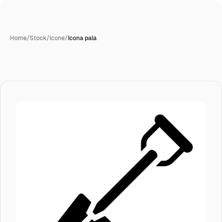
Home
/
Stock
/
Icone
/
Icona pala