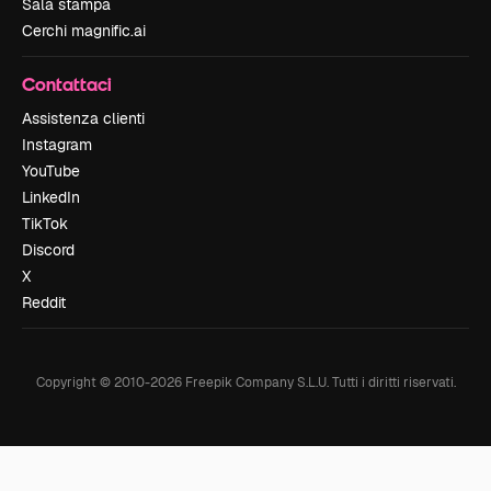
Sala stampa
Cerchi magnific.ai
Contattaci
Assistenza clienti
Instagram
YouTube
LinkedIn
TikTok
Discord
X
Reddit
Copyright © 2010-
2026
Freepik Company S.L.U.
Tutti i diritti riservati
.