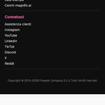
Cerchi magnific.ai
Contattaci
Assistenza clienti
Instagram
YouTube
LinkedIn
TikTok
Discord
X
Reddit
Copyright © 2010-
2026
Freepik Company S.L.U.
Tutti i diritti riservati
.