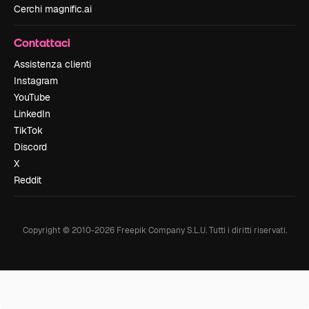
Cerchi magnific.ai
Contattaci
Assistenza clienti
Instagram
YouTube
LinkedIn
TikTok
Discord
X
Reddit
Copyright © 2010-
2026
Freepik Company S.L.U.
Tutti i diritti riservati
.