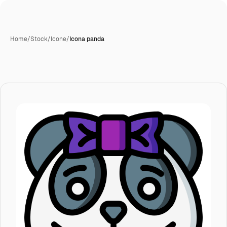
Home
/
Stock
/
Icone
/
Icona panda