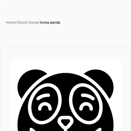
Home
/
Stock
/
Icone
/
Icona panda