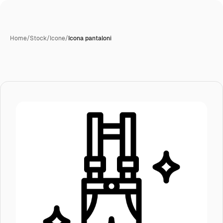
Home
/
Stock
/
Icone
/
Icona pantaloni