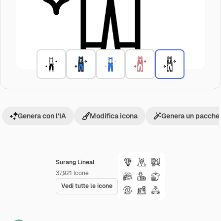
Genera con l'IA
Modifica icona
Genera un pacchet
Surang Lineal
37,921
Icone
Vedi tutte le icone