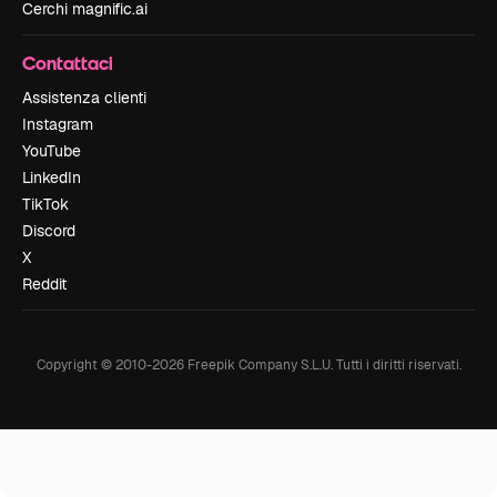
Cerchi magnific.ai
Contattaci
Assistenza clienti
Instagram
YouTube
LinkedIn
TikTok
Discord
X
Reddit
Copyright © 2010-
2026
Freepik Company S.L.U.
Tutti i diritti riservati
.