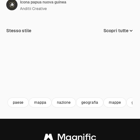
Icona papua nuova guinea
Anditii Creative
Stesso stile
Scopri tutte
paese
mappa
nazione
geografia
mappe
geog