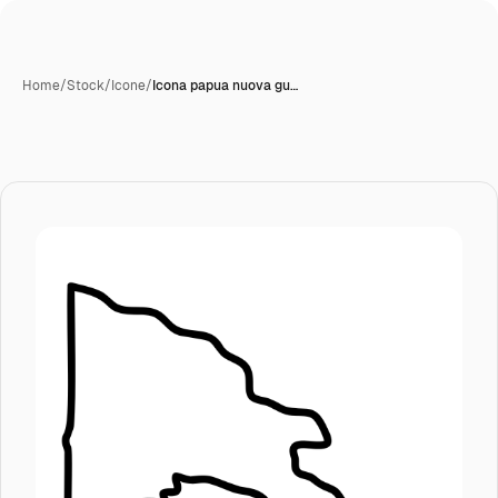
Home
/
Stock
/
Icone
/
Icona papua nuova gu…