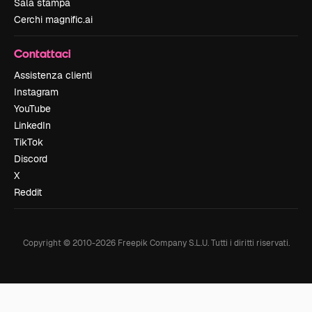
Sala stampa
Cerchi magnific.ai
Contattaci
Assistenza clienti
Instagram
YouTube
LinkedIn
TikTok
Discord
X
Reddit
Copyright © 2010-
2026
Freepik Company S.L.U.
Tutti i diritti riservati
.