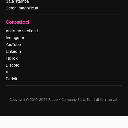
Sala stampa
Cerchi magnific.ai
Contattaci
Assistenza clienti
Instagram
YouTube
LinkedIn
TikTok
Discord
X
Reddit
Copyright © 2010-
2026
Freepik Company S.L.U.
Tutti i diritti riservati
.