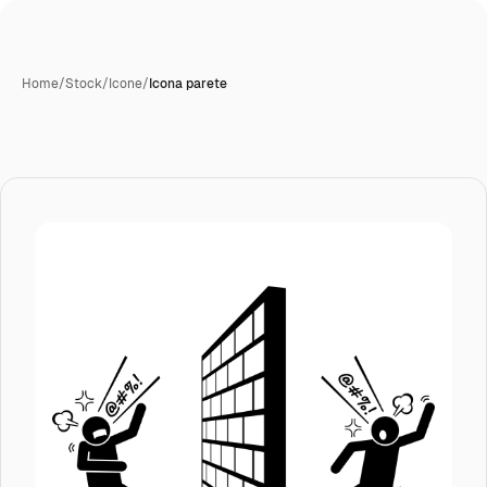
Home
/
Stock
/
Icone
/
Icona parete