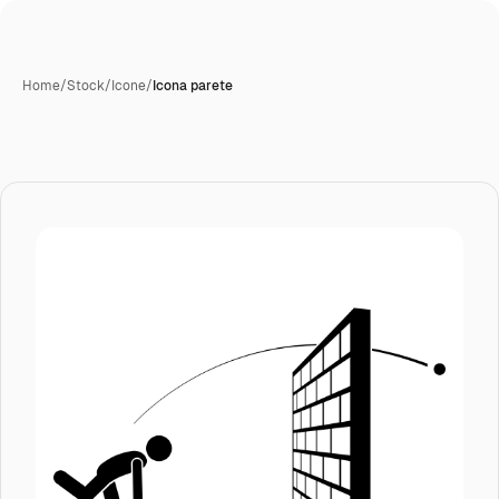
Home
/
Stock
/
Icone
/
Icona parete