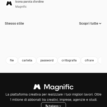
Icona parola d'ordine
Magnific
Stesso stile
Scopri tutte
file
cartella
password
crittografia
cifrare
crit
La piattaforma creativa per realizzare i tuoi migliori lavori. Oltre
1 milione di abbonati tra creativi, imprese, agenzie e studi.
Italiano