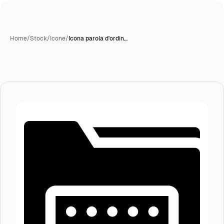
Home
/
Stock
/
Icone
/
Icona parola d'ordin…