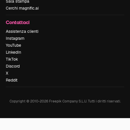
Sala stampa
Cerchi magnific.ai
Contattaci
Assistenza clienti
Instagram
YouTube
LinkedIn
TikTok
Discord
X
Reddit
Copyright © 2010-
2026
Freepik Company S.L.U.
Tutti i diritti riservati
.