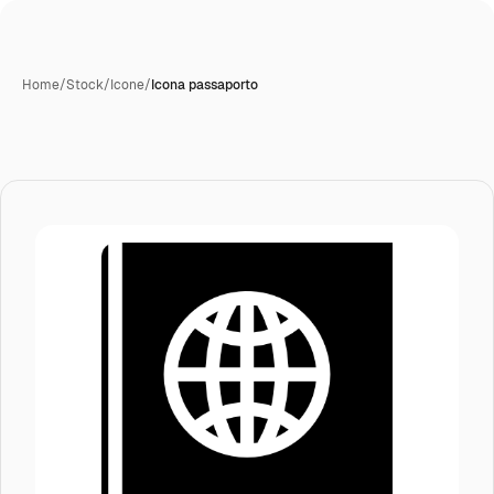
Home
/
Stock
/
Icone
/
Icona passaporto