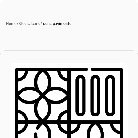
Home
/
Stock
/
Icone
/
Icona pavimento