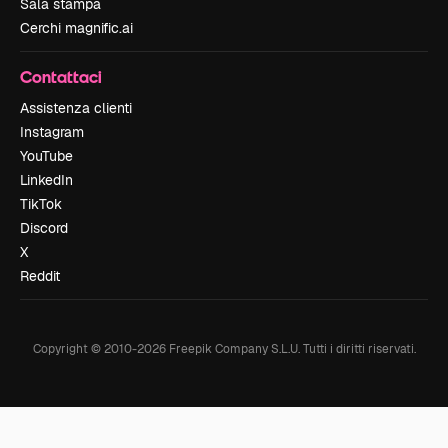
Sala stampa
Cerchi magnific.ai
Contattaci
Assistenza clienti
Instagram
YouTube
LinkedIn
TikTok
Discord
X
Reddit
Copyright © 2010-
2026
Freepik Company S.L.U.
Tutti i diritti riservati
.