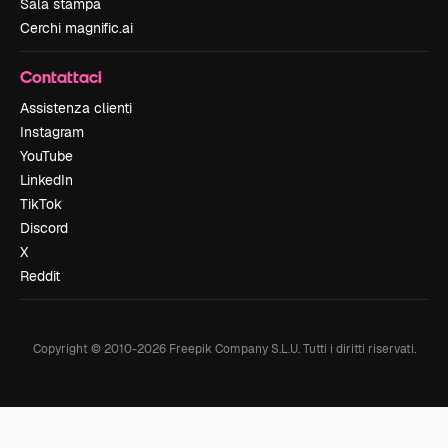
Sala stampa
Cerchi magnific.ai
Contattaci
Assistenza clienti
Instagram
YouTube
LinkedIn
TikTok
Discord
X
Reddit
Copyright © 2010-
2026
Freepik Company S.L.U.
Tutti i diritti riservati
.