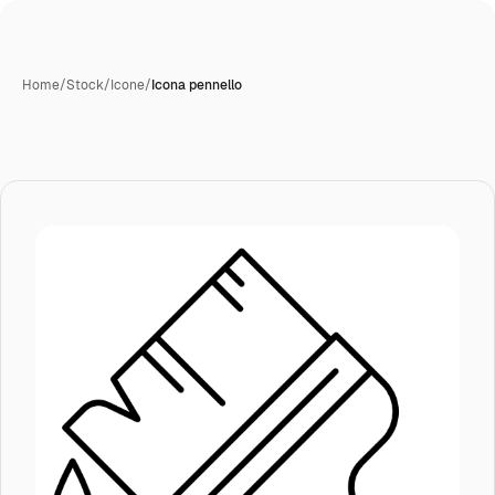
Home
/
Stock
/
Icone
/
Icona pennello