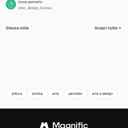
Icona pennello
istar_design_bureau
Stesso stile
Scopri tutte
pittura
artista
arte
pennello
arte e design
cos