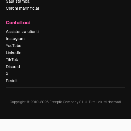
Sala stampa
Cerchi magnific.ai
Contattaci
Assistenza clienti
Instagram
YouTube
LinkedIn
TikTok
Discord
X
Reddit
Copyright © 2010-
2026
Freepik Company S.L.U.
Tutti i diritti riservati
.