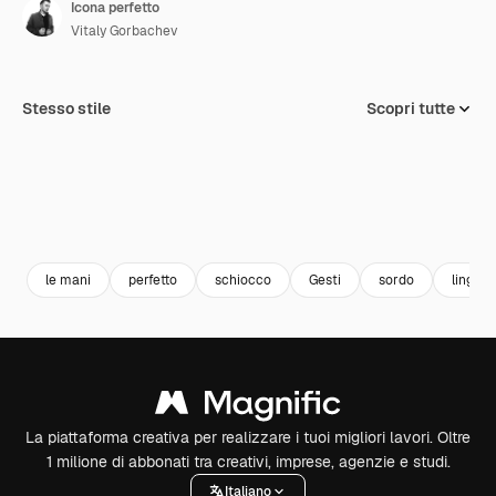
Icona perfetto
Vitaly Gorbachev
Stesso stile
Scopri tutte
le mani
perfetto
schiocco
Gesti
sordo
lingua 
La piattaforma creativa per realizzare i tuoi migliori lavori. Oltre
1 milione di abbonati tra creativi, imprese, agenzie e studi.
Italiano