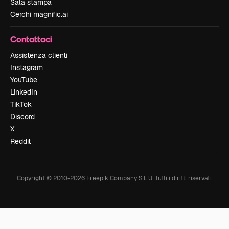
Sala stampa
Cerchi magnific.ai
Contattaci
Assistenza clienti
Instagram
YouTube
LinkedIn
TikTok
Discord
X
Reddit
Copyright © 2010-
2026
Freepik Company S.L.U.
Tutti i diritti riservati
.