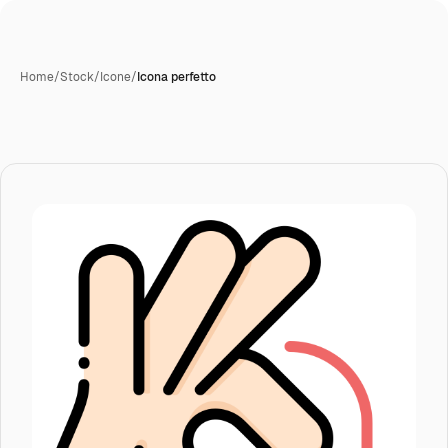
Home
/
Stock
/
Icone
/
Icona perfetto