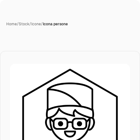
Home
/
Stock
/
Icone
/
Icona persone