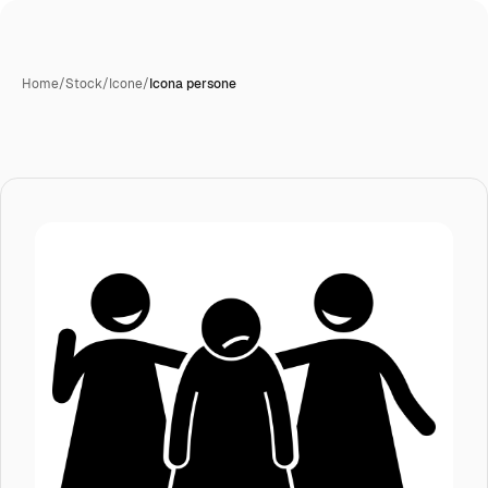
Home
/
Stock
/
Icone
/
Icona persone