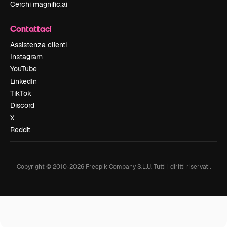
Cerchi magnific.ai
Contattaci
Assistenza clienti
Instagram
YouTube
LinkedIn
TikTok
Discord
X
Reddit
Copyright © 2010-
2026
Freepik Company S.L.U.
Tutti i diritti riservati
.