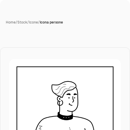
Home
/
Stock
/
Icone
/
Icona persone