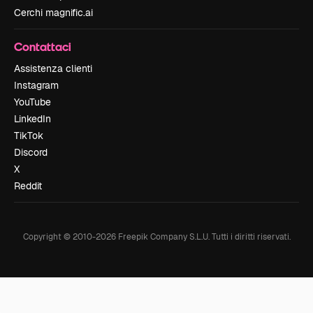
Cerchi magnific.ai
Contattaci
Assistenza clienti
Instagram
YouTube
LinkedIn
TikTok
Discord
X
Reddit
Copyright © 2010-
2026
Freepik Company S.L.U.
Tutti i diritti riservati
.