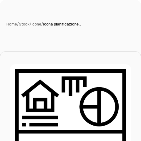
Home
/
Stock
/
Icone
/
Icona pianificazione…