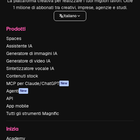
La piattaforma creativa per realizzare i tuoi migliori lavori. Oltre
1 milione di abbonati tra creativi, imprese, agenzie e studi.
Italiano
Prodotti
Spaces
Assistente IA
Generatore di immagini IA
Generatore di video IA
Sintetizzatore vocale IA
Contenuti stock
MCP per Claude/ChatGPT
New
Agenti
New
API
App mobile
Tutti gli strumenti Magnific
Inizia
Academy