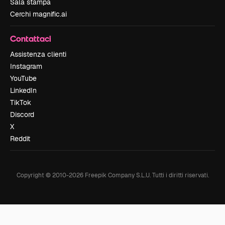
Sala stampa
Cerchi magnific.ai
Contattaci
Assistenza clienti
Instagram
YouTube
LinkedIn
TikTok
Discord
X
Reddit
Copyright © 2010-
2026
Freepik Company S.L.U.
Tutti i diritti riservati
.