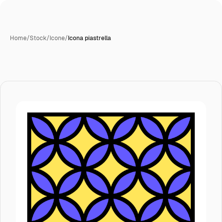
Home
/
Stock
/
Icone
/
Icona piastrella