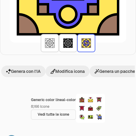
Genera con l'IA
Modifica icona
Genera un pacchet
Generic color lineal-color
8,166
Icone
Vedi tutte le icone