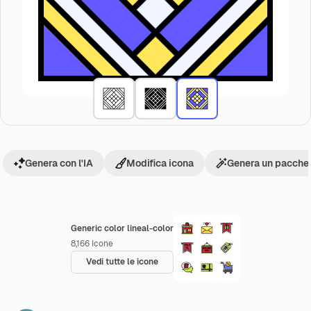
Genera con l'IA
Modifica icona
Genera un pacchet
Generic color lineal-color
8,166
Icone
Vedi tutte le icone