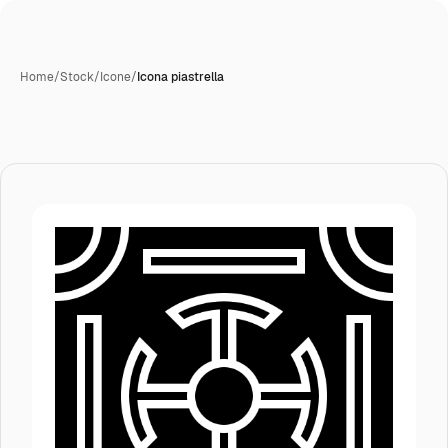
Home
/
Stock
/
Icone
/
Icona piastrella